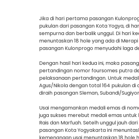
Jika di hari pertama pasangan Kulonpr
pukulan dari pasangan Kota Yogya, di 
sempurna dan berbalik unggul. Di hari k
menuntaskan 18 hole yang ada di Merapi
pasangan Kulonprogo menyudahi laga de
Dengan hasil hari kedua ini, maka pasa
pertandingan nomor foursomes putra deng
pelaksanaan pertandingan. Untuk medali
Agus/Nikola dengan total 164 pukulan di
diraih pasangan Sleman, Subandi/Sugiyon
Usai mengamankan medali emas di nomor
juga sukses merebut medali emas untuk k
Rais dan Marfuah. Setelh unggul jauh dar
pasangan Kota Yogyakarta ini menuntask
kemenangan usai menuntaskan 18 hole ha