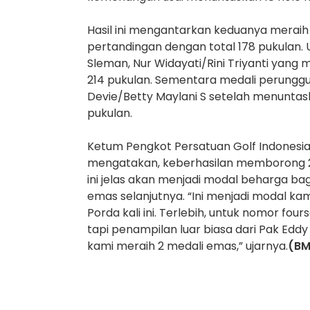
Hasil ini mengantarkan keduanya meraih
pertandingan dengan total 178 pukulan. U
Sleman, Nur Widayati/Rini Triyanti yang
214 pukulan. Sementara medali perunggu
Devie/Betty Maylani S setelah menuntas
pukulan.
Ketum Pengkot Persatuan Golf Indonesia 
mengatakan, keberhasilan memborong 2 
ini jelas akan menjadi modal beharga ba
emas selanjutnya. “Ini menjadi modal k
Porda kali ini. Terlebih, untuk nomor fou
tapi penampilan luar biasa dari Pak E
kami meraih 2 medali emas,” ujarnya.
(BM