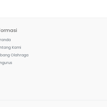
formasi
randa
ntang Kami
bang Olahraga
ngurus