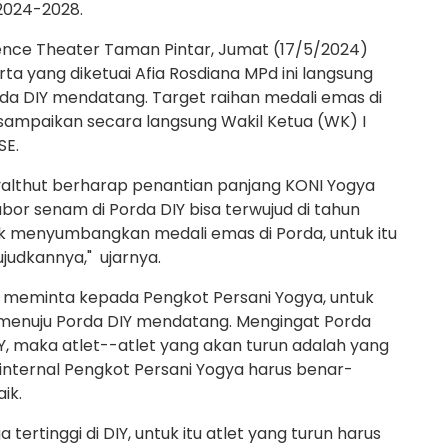
 2024-2028.
ence Theater Taman Pintar, Jumat (17/5/2024)
ta yang diketuai Afia Rosdiana MPd ini langsung
da DIY mendatang. Target raihan medali emas di
isampaikan secara langsung Wakil Ketua (WK) I
SE.
yalthut berharap penantian panjang KONI Yogya
or senam di Porda DIY bisa terwujud di tahun
ak menyumbangkan medali emas di Porda, untuk itu
judkannya," ujarnya.
t meminta kepada Pengkot Persani Yogya, untuk
 menuju Porda DIY mendatang. Mengingat Porda
DIY, maka atlet--atlet yang akan turun adalah yang
i internal Pengkot Persani Yogya harus benar-
ik.
 tertinggi di DIY, untuk itu atlet yang turun harus