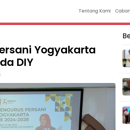
Tentang Kami
Caban
Be
ersani Yogyakarta
rda DIY
B